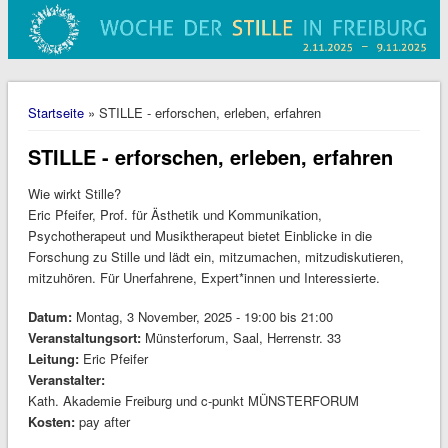
Sie sind hier
Startseite
» STILLE - erforschen, erleben, erfahren
STILLE - erforschen, erleben, erfahren
Wie wirkt Stille?
Eric Pfeifer, Prof. für Ästhetik und Kommunikation,
Psychotherapeut und Musiktherapeut bietet Einblicke in die
Forschung zu Stille und lädt ein, mitzumachen, mitzudiskutieren,
mitzuhören. Für Unerfahrene, Expert*innen und Interessierte.
Datum:
Montag, 3 November, 2025 -
19:00
bis
21:00
Veranstaltungsort:
Münsterforum, Saal, Herrenstr. 33
Leitung:
Eric Pfeifer
Veranstalter:
Kath. Akademie Freiburg und c-punkt MÜNSTERFORUM
Kosten:
pay after