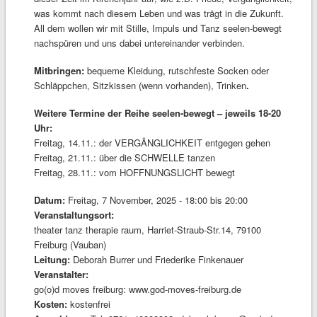
was kommt nach diesem Leben und was trägt in die Zukunft.
All dem wollen wir mit Stille, Impuls und Tanz seelen-bewegt
nachspüren und uns dabei untereinander verbinden.
Mitbringen:
bequeme Kleidung, rutschfeste Socken oder
Schläppchen, Sitzkissen (wenn vorhanden), Trinken
.
Weitere Termine der Reihe seelen-bewegt – jeweils 18-20
Uhr:
Freitag, 14.11.: der VERGÄNGLICHKEIT entgegen gehen
Freitag, 21.11.: über die SCHWELLE tanzen
Freitag, 28.11.: vom HOFFNUNGSLICHT bewegt
Datum:
Freitag, 7 November, 2025 -
18:00
bis
20:00
Veranstaltungsort:
theater tanz therapie raum, Harriet-Straub-Str.14, 79100
Freiburg (Vauban)
Leitung:
Deborah Burrer und Friederike Finkenauer
Veranstalter:
go(o)d moves freiburg: www.god-moves-freiburg.de
Kosten:
kostenfrei