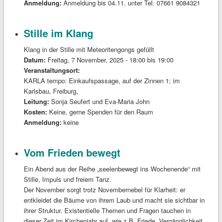
Anmeldung:
Anmeldung bis 04.11. unter Tel. 07661 9084321
Stille im Klang
Klang in der Stille mit Meteoritengongs gefüllt
Datum:
Freitag, 7 November, 2025 -
18:00
bis
19:00
Veranstaltungsort:
KARLA tempo: Einkaufspassage, auf der Zinnen 1; im
Karlsbau, Freiburg,
Leitung:
Sonja Seufert und Eva-Maria John
Kosten:
Keine, gerne Spenden für den Raum
Anmeldung:
keine
Vom Frieden bewegt
Ein Abend aus der Reihe „seelenbewegt ins Wochenende“ mit
Stille, Impuls und freiem Tanz.
Der November sorgt trotz Novembernebel für Klarheit: er
entkleidet die Bäume von ihrem Laub und macht sie sichtbar in
ihrer Struktur. Existentielle Themen und Fragen tauchen in
dieser Zeit im Kirchenjahr auf, wie z.B. Friede, Vergänglichkeit,