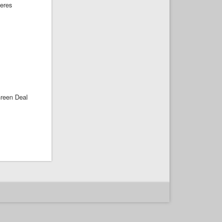
seres
Green Deal