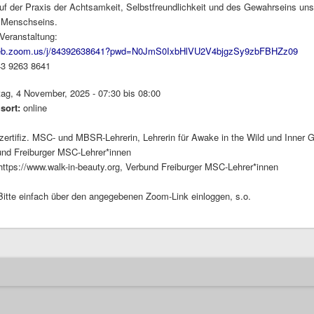
uf der Praxis der Achtsamkeit, Selbstfreundlichkeit und des Gewahrseins un
Menschseins.
Veranstaltung:
web.zoom.us/j/84392638641?pwd=N0JmS0IxbHlVU2V4bjgzSy9zbFBHZz09
43 9263 8641
tag, 4 November, 2025 -
07:30
bis
08:00
gsort:
online
zertifiz. MSC- und MBSR-Lehrerin, Lehrerin für Awake in the Wild und Inner 
und Freiburger MSC-Lehrer*innen
https://www.walk-in-beauty.org, Verbund Freiburger MSC-Lehrer*innen
Bitte einfach über den angegebenen Zoom-Link einloggen, s.o.