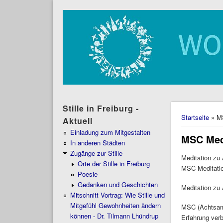
Stille in Freiburg -
Sie sind 
Startseite
» MS
Aktuell
Einladung zum Mitgestalten
MSC Medi
In anderen Städten
Zugänge zur Stille
Meditation zu
Orte der Stille in Freiburg
MSC Meditatio
Poesie
Gedanken und Geschichten
Meditation zu
Mitschnitt Vortrag: Wie Stille und
Mitgefühl Gewohnheiten ändern
MSC (Achtsame
können - Dr. Tilmann Lhündrup
Erfahrung ver