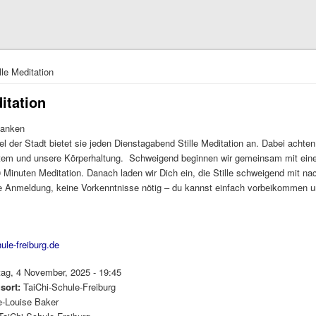
hier
lle Meditation
ditation
 tanken
el der Stadt bietet sie jeden Dienstagabend Stille Meditation an. Dabei achten
tem und unsere Körperhaltung. Schweigend beginnen wir gemeinsam mit eine
 Minuten Meditation. Danach laden wir Dich ein, die Stille schweigend mit n
 Anmeldung, keine Vorkenntnisse nötig – du kannst einfach vorbeikommen 
ule-freiburg.de
tag, 4 November, 2025 - 19:45
gsort:
TaiChi-Schule-Freiburg
e-Louise Baker