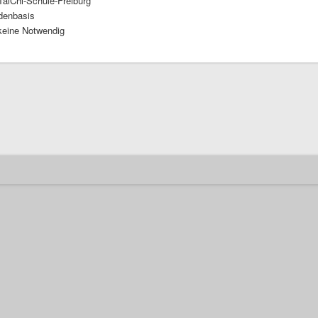
TaiChi-Schule-Freiburg
denbasis
keine Notwendig