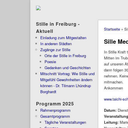
Stille in Freiburg -
Sie sind 
Startseite
» Si
Aktuell
Einladung zum Mitgestalten
Sille Me
In anderen Städten
Zugänge zur Stille
In Stille Kraft
Orte der Stille in Freiburg
Mitten im Trub
Poesie
auf unseren A
Gedanken und Geschichten
dann folgen 30
Mitschnitt Vortrag: Wie Stille und
nehmen. Keine
Mitgefühl Gewohnheiten ändern
mitmachen.
können - Dr. Tilmann Lhündrup
Ankommen
Borghardt
www.taichi-sch
Programm 2025
Rahmenprogramm
Datum:
Diens
Gesamtprogramm
Veranstaltun
Tägliche Veranstaltungen
Leitung:
Mari