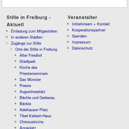
Stille in Freiburg -
Veranstalter
Aktuell
Initiativteam + Kontakt
Kooperationspartner
Einladung zum Mitgestalten
Spenden
In anderen Städten
Impressum
Zugänge zur Stille
Datenschutz
Orte der Stille in Freiburg
Alter Friedhof
Stadtpark
Kirche des
Priesterseminars
Das Münster
Poesie
Augustinerplatz
Bächle und Gerberau
Bänkle
Adelhauser Platz
Tibet-Kailash-Haus
Christuskirche
Annaplatz