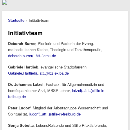
Sie sind hier
Startseite
» Initiativteam
Initiativteam
Deborah Burrer,
Pionierin und Pastorin der Evang.-
methodistischen Kirche, Theologin und Tanztherapeutin,
deborah.burrer(..ätt..)emk.de
Gabriele Hartlieb
, evangelische Stadtpfarrerin,
Gabriele.Hartlieb(..ätt..)kbz.ekiba.de
Dr. Johannes Latzel
, Facharzt für Allgemeinmedizin und
homöopathischer Arzt, MBSR-Lehrer,
latzel(..ätt..)stille-in-
freiburg.de
Peter Ludorf
, Mitglied der Arbeitsgruppe Wissenschaft und
Spiritualität,
ludorf(..ätt..)stille-in-freiburg.de
Sonja Sobotta
, LebensReisende und Stille-Praktizierende,