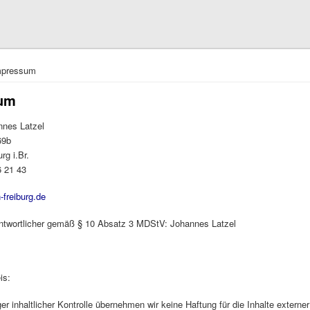
hier
mpressum
um
nnes Latzel
69b
rg i.Br.
6 21 43
n-freiburg.de
rantwortlicher gemäß § 10 Absatz 3 MDStV: Johannes Latzel
is:
iger inhaltlicher Kontrolle übernehmen wir keine Haftung für die Inhalte externer