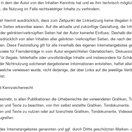
n, in dem der Autor von den Inhalten Kenntnis hat und es ihm technisch mögli
 die Nutzung im Falle rechtswidriger Inhalte zu verhindern.
ärt hiermit ausdrücklich, dass zum Zeitpunkt der Linksetzung keine illegalen I
n Seiten erkennbar waren. Auf die aktuelle und zukünftige Gestaltung, die Inh
der gelinkten/verknüpften Seiten hat der Autor keinerlei Einfluss. Deshalb dist
usdrücklich von allen Inhalten aller gelinkten /verknüpften Seiten, die nach de
en. Diese Feststellung gilt für alle innerhalb des eigenen Internetangebotes 
sowie für Fremdeinträge in vom Autor eingerichteten Gästebüchern, Diskussi
 Für illegale, fehlerhafte oder unvollständige Inhalte und insbesondere für Sch
er Nichtnutzung solcherart dargebotener Informationen entstehen, haftet allei
 welche verwiesen wurde, nicht derjenige, der über Links auf die jeweilige Verö
ist.
nd Kennzeichenrecht
bestrebt, in allen Publikationen die Urheberrechte der verwendeten Grafiken,
n und Texte zu beachten, von ihm selbst erstellte Grafiken, Tondokumente,
n und Texte zu nutzen oder auf lizenzfreie Grafiken, Tondokumente, Video
ugreifen.
 des Internetangebotes genannten und ggf. durch Dritte geschützten Marken- 