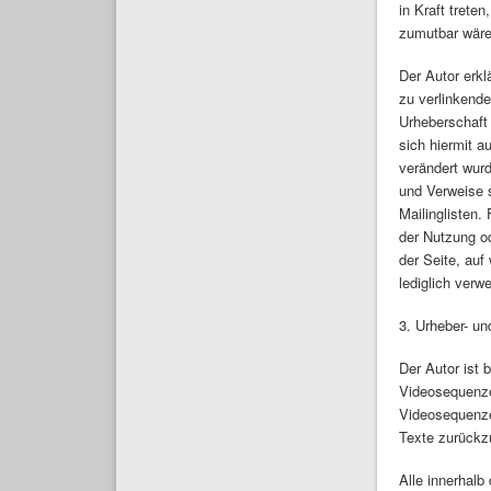
in Kraft trete
zumutbar wäre,
Der Autor erkl
zu verlinkende
Urheberschaft 
sich hiermit a
verändert wurd
und Verweise 
Mailinglisten.
der Nutzung od
der Seite, auf
lediglich verwe
3. Urheber- u
Der Autor ist 
Videosequenze
Videosequenze
Texte zurückz
Alle innerhalb