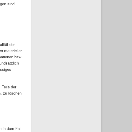
ngen sind
lität der
n materieller
mationen bzw.
rundsätzlich
ässiges
 Teile der
, zu löschen
s
h in dem Fall