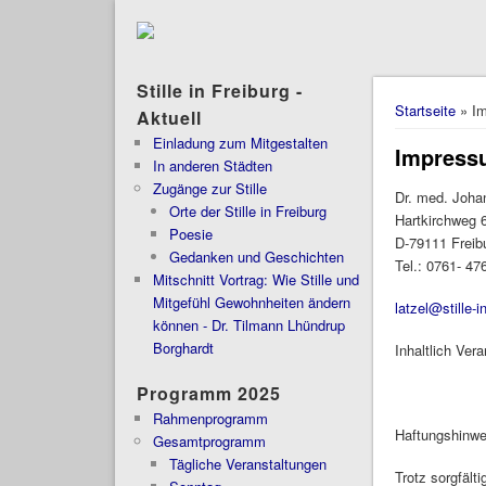
Stille in Freiburg -
Sie sind 
Startseite
» I
Aktuell
Einladung zum Mitgestalten
Impress
In anderen Städten
Zugänge zur Stille
Dr. med. Joha
Orte der Stille in Freiburg
Hartkirchweg 
Poesie
D-79111 Freibu
Gedanken und Geschichten
Tel.: 0761- 47
Mitschnitt Vortrag: Wie Stille und
Mitgefühl Gewohnheiten ändern
latzel@stille-i
können - Dr. Tilmann Lhündrup
Borghardt
Inhaltlich Ve
Programm 2025
Rahmenprogramm
Haftungshinwe
Gesamtprogramm
Tägliche Veranstaltungen
Trotz sorgfält