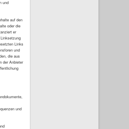
ch und
nhalte auf den
alte oder die
anziert er
r Linksetzung
gesetzten Links
onsforen und
äden, die aus
n der Anbieter
ffentlichung
 Tondokumente,
sequenzen und
und