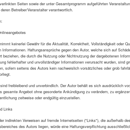
r verlinkten Seiten sowie der unter Gesamtprogramm aufgeführten Veranstaltu
 deren Betreiber/Veranstalter verantwortlich.
n:
Onlineangebotes
nimmt keinerlei Gewähr für die Aktualität, Korrektheit, Vollständigkeit oder Qua
en Informationen. Haftungsansprüche gegen den Autor, welche sich auf Schäde
Art beziehen, die durch die Nutzung oder Nichtnutzung der dargebotenen Infor
ung fehlerhafter und unvollständiger Informationen verursacht wurden, sind g
, sofern seitens des Autors kein nachweislich vorsätzliches oder grob fahrl
rliegt.
sind freibleibend und unverbindlich. Der Autor behält es sich ausdrücklich vor,
as gesamte Angebot ohne gesonderte Ankündigung zu verändern, zu ergänzen
fentlichung zeitweise oder endgültig einzustellen.
nd Links
der indirekten Verweisen auf fremde Internetseiten ("Links"), die außerhalb de
bereiches des Autors liegen, würde eine Haftungsverpflichtung ausschließlic