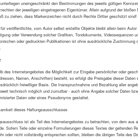
unterliegen uneingeschränkt den Bestimmungen des jeweils gültigen Kennze
rechten der jeweiligen eingetragenen Eigentümer. Allein aufgrund der bloßen
uß zu ziehen, dass Markenzeichen nicht durch Rechte Dritter geschützt sind!
für veröffentlichte, vom Autor selbst erstellte Objekte bleibt allein beim Autor
ältigung oder Verwendung solcher Grafiken, Tondokumente, Videosequenzen un
ronischen oder gedruckten Publikationen ist ohne ausdrückliche Zustimmung 
.
z
lb des Internetangebotes die Möglichkeit zur Eingabe persönlicher oder gesch
ressen, Namen, Anschriften) besteht, so erfolgt die Preisgabe dieser Daten 
sdrücklich freiwilliger Basis. Die Inanspruchnahme und Bezahlung aller ange
 soweit technisch möglich und zumutbar - auch ohne Angabe solcher Daten bzw
isierter Daten oder eines Pseudonyms gestattet.
samkeit dieses Haftungsausschlusses
sausschluss ist als Teil des Internetangebotes zu betrachten, von dem aus a
de. Sofern Teile oder einzelne Formulierungen dieses Textes der geltenden R
ehr oder nicht vollständig entsprechen sollten, bleiben die übrigen Teile des 