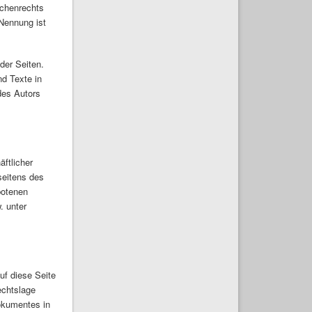
ichenrechts
 Nennung ist
 der Seiten.
d Texte in
des Autors
äftlicher
seitens des
botenen
. unter
uf diese Seite
echtslage
Dokumentes in