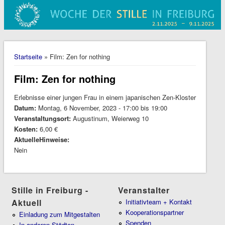
Sie sind hier
Startseite
» Film: Zen for nothing
Film: Zen for nothing
Erlebnisse einer jungen Frau in einem japanischen Zen-Kloster
Datum:
Montag, 6 November, 2023 -
17:00
bis
19:00
Veranstaltungsort:
Augustinum, Weierweg 10
Kosten:
6,00 €
AktuelleHinweise:
Nein
Stille in Freiburg -
Veranstalter
Aktuell
Initiativteam + Kontakt
Kooperationspartner
Einladung zum Mitgestalten
Spenden
In anderen Städten