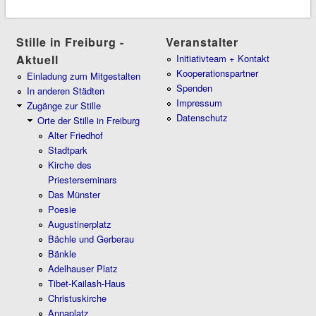
Stille in Freiburg -
Veranstalter
Aktuell
Initiativteam + Kontakt
Kooperationspartner
Einladung zum Mitgestalten
Spenden
In anderen Städten
Impressum
Zugänge zur Stille
Datenschutz
Orte der Stille in Freiburg
Alter Friedhof
Stadtpark
Kirche des
Priesterseminars
Das Münster
Poesie
Augustinerplatz
Bächle und Gerberau
Bänkle
Adelhauser Platz
Tibet-Kailash-Haus
Christuskirche
Annaplatz